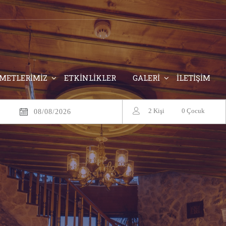
ZMETLERİMİZ
ETKİNLİKLER
GALERİ
İLETİŞİM
2
Kişi
0
Çocuk