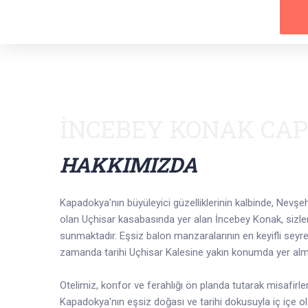
İNCEBEY KONAK CA
HAKKIMIZDA
Kapadokya'nın büyüleyici güzelliklerinin kalbinde, Nevşeh
olan Uçhisar kasabasında yer alan İncebey Konak, sizl
sunmaktadır. Eşsiz balon manzaralarının en keyifli seyr
zamanda tarihi Uçhisar Kalesine yakın konumda yer alm
Otelimiz, konfor ve ferahlığı ön planda tutarak misafir
Kapadokya'nın eşsiz doğası ve tarihi dokusuyla iç içe o