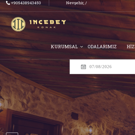
+905438943450
Nevşehir,
/
KURUMSAL
ODALARIMIZ
Hİ