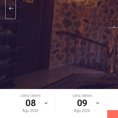
GİRİŞ TARİHİ
ÇIKIŞ TARİHİ
08
09
Ağu
2026
Ağu
2026